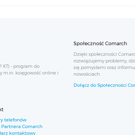
Społeczność Comarch
Dzięki społeczności Comar
rozwiązujemy problemy, dz
 XT) - program do
się pomysłami oraz inform
y m.in. księgowość online i
nowościach.
Dołącz do Społeczności C
kt
y telefonów
 Partnera Comarch
arz kontaktowy