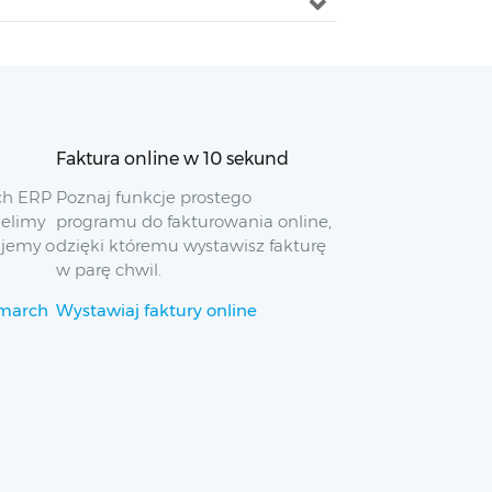
Faktura online w 10 sekund
ch ERP
Poznaj funkcje prostego
ielimy
programu do fakturowania online,
ujemy o
dzięki któremu wystawisz fakturę
w parę chwil.
omarch
Wystawiaj faktury online