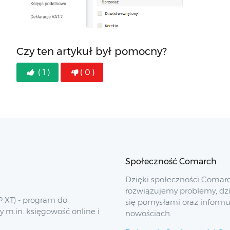
Czy ten artykuł był pomocny?
( 1 )
( 0 )
Społeczność Comarch
Dzięki społeczności Comar
rozwiązujemy problemy, dz
 XT) - program do
się pomysłami oraz inform
y m.in. księgowość online i
nowościach.