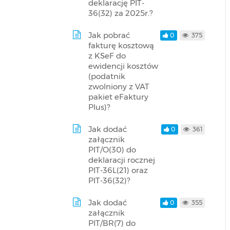
deklarację PIT-
36(32) za 2025r.?
Jak pobrać
0
375
fakturę kosztową
z KSeF do
ewidencji kosztów
(podatnik
zwolniony z VAT
pakiet eFaktury
Plus)?
Jak dodać
0
361
załącznik
PIT/O(30) do
deklaracji rocznej
PIT-36L(21) oraz
PIT-36(32)?
Jak dodać
0
355
załącznik
PIT/BR(7) do