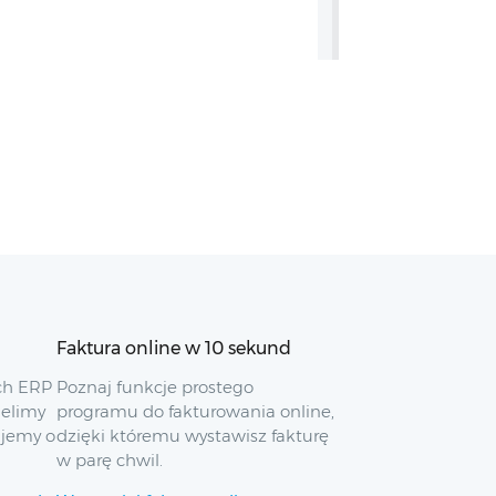
Faktura online w 10 sekund
ch ERP
Poznaj funkcje prostego
ielimy
programu do fakturowania online,
ujemy o
dzięki któremu wystawisz fakturę
w parę chwil.