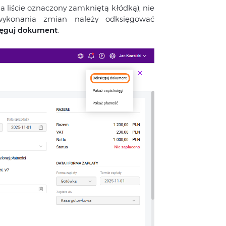
na liście oznaczony zamkniętą kłódką), nie
wykonania zmian należy odksięgować
ęguj dokument
.