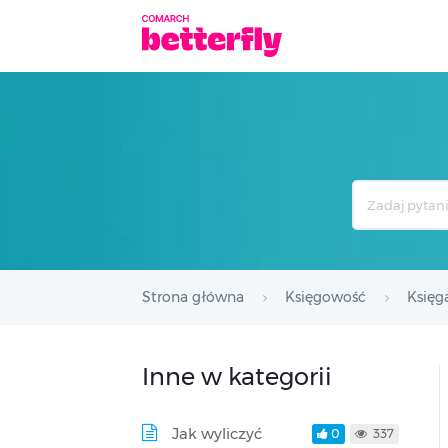
Search
For
Strona główna
Księgowość
Księg
Inne w kategorii
Jak wyliczyć
0
337