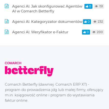
Agenci AI. Jak skonfigurować Agentów
0
151
AI w Comarch Betterfly
Agenci AI. Kategoryzator dokumentów
0
232
Agenci AI. Weryfikator e-Faktur
0
200
Comarch Betterfly (dawniej: Comarch ERP XT) -
program do prowadzenia jdg lub małej firmy, oferujący
m.in. księgowość online i program do wystawiania
faktur online.