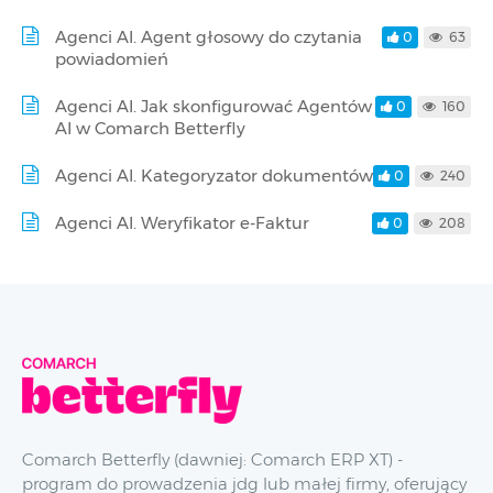
Agenci AI. Agent głosowy do czytania
0
63
powiadomień
Agenci AI. Jak skonfigurować Agentów
0
160
AI w Comarch Betterfly
Agenci AI. Kategoryzator dokumentów
0
240
Agenci AI. Weryfikator e-Faktur
0
208
Comarch Betterfly (dawniej: Comarch ERP XT) -
program do prowadzenia jdg lub małej firmy, oferujący