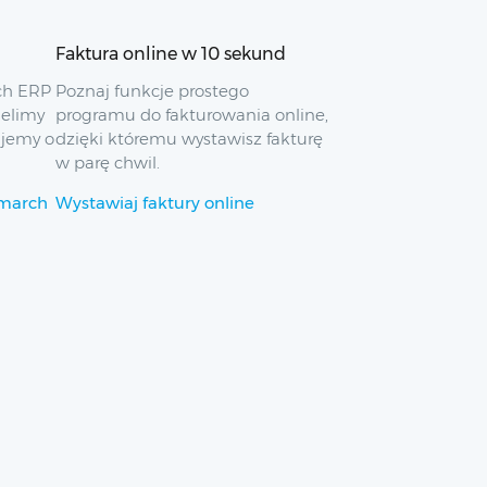
Faktura online w 10 sekund
ch ERP
Poznaj funkcje prostego
ielimy
programu do fakturowania online,
ujemy o
dzięki któremu wystawisz fakturę
w parę chwil.
omarch
Wystawiaj faktury online