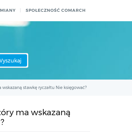
ZMIANY
SPOŁECZNOŚĆ COMARCH
Wyszukaj
 wskazaną stawkę ryczałtu Nie księgować?
tóry ma wskazaną
?