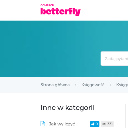
Search
For
Strona główna
Księgowość
Księg
Inne w kategorii
Jak wyliczyć
0
331