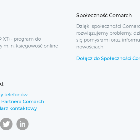
Społeczność Comarch
Dzięki społeczności Comar
rozwiązujemy problemy, dz
 XT) - program do
się pomysłami oraz inform
y m.in. księgowość online i
nowościach.
Dołącz do Społeczności C
kt
y telefonów
 Partnera Comarch
arz kontaktowy