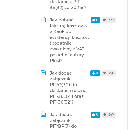
deklarację PIT-
36(32) za 2025r.?
Jak pobrać
0
372
fakturę kosztową
z KSeF do
ewidencji kosztów
(podatnik
zwolniony z VAT
pakiet eFaktury
Plus)?
Jak dodać
0
356
załącznik
PIT/O(30) do
deklaracji rocznej
PIT-36L(21) oraz
PIT-36(32)?
Jak dodać
0
347
załącznik
PIT/BR(7) do