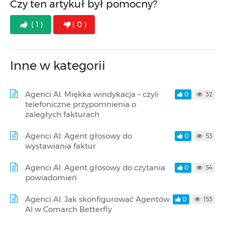
Czy ten artykuł był pomocny?
( 1 )
( 0 )
Inne w kategorii
Agenci AI. Miękka windykacja – czyli
0
32
telefoniczne przypomnienia o
zaległych fakturach
Agenci AI. Agent głosowy do
0
53
wystawiania faktur
Agenci AI. Agent głosowy do czytania
0
54
powiadomień
Agenci AI. Jak skonfigurować Agentów
0
153
AI w Comarch Betterfly