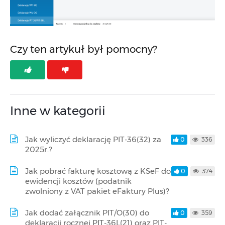
Czy ten artykuł był pomocny?
Inne w kategorii
Jak wyliczyć deklarację PIT-36(32) za
0
336
2025r.?
Jak pobrać fakturę kosztową z KSeF do
0
374
ewidencji kosztów (podatnik
zwolniony z VAT pakiet eFaktury Plus)?
Jak dodać załącznik PIT/O(30) do
0
359
deklaracji rocznej PIT-36L(21) oraz PIT-