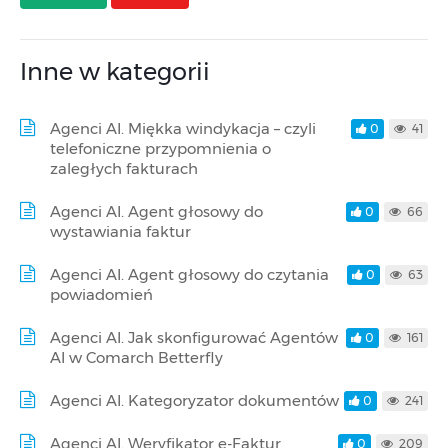
Inne w kategorii
Agenci AI. Miękka windykacja – czyli
0
41
telefoniczne przypomnienia o
zaległych fakturach
Agenci AI. Agent głosowy do
0
66
wystawiania faktur
Agenci AI. Agent głosowy do czytania
0
63
powiadomień
Agenci AI. Jak skonfigurować Agentów
0
161
AI w Comarch Betterfly
Agenci AI. Kategoryzator dokumentów
0
241
Agenci AI. Weryfikator e-Faktur
0
209