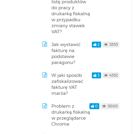
listę produktów
do pracy z
drukarką fiskalną
w przypadku
zmiany stawek
VAT?
Jak wystawić
2
5333
fakturę na
podstawie
paragonu?
W jaki sposób
3
4332
zafiskalizować
fakturę VAT
marża?
Problem z
0
5000
drukarką fiskalną
w przeglądarce
Chrome