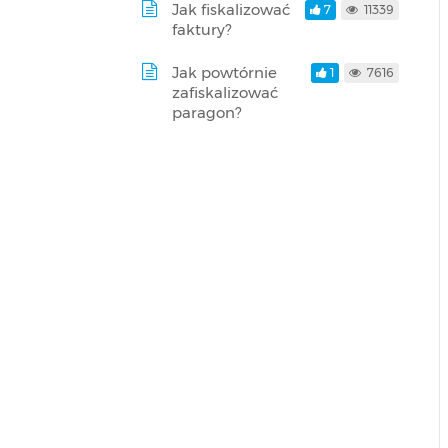
Jak fiskalizować
7
11339
faktury?
Jak powtórnie
1
7616
zafiskalizować
paragon?