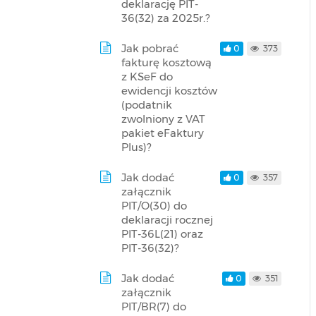
deklarację PIT-
36(32) za 2025r.?
Jak pobrać
0
373
fakturę kosztową
z KSeF do
ewidencji kosztów
(podatnik
zwolniony z VAT
pakiet eFaktury
Plus)?
Jak dodać
0
357
załącznik
PIT/O(30) do
deklaracji rocznej
PIT-36L(21) oraz
PIT-36(32)?
Jak dodać
0
351
załącznik
PIT/BR(7) do