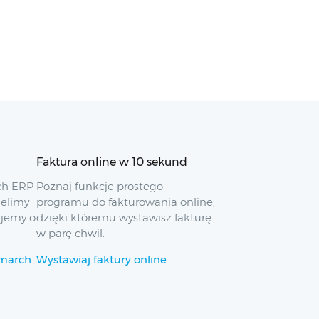
Faktura online w 10 sekund
ch ERP
Poznaj funkcje prostego
ielimy
programu do fakturowania online,
ujemy o
dzięki któremu wystawisz fakturę
w parę chwil.
omarch
Wystawiaj faktury online