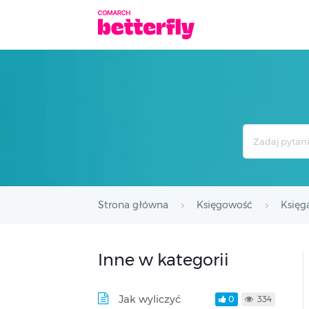
Search
For
Strona główna
Księgowość
Księg
Inne w kategorii
Jak wyliczyć
0
334