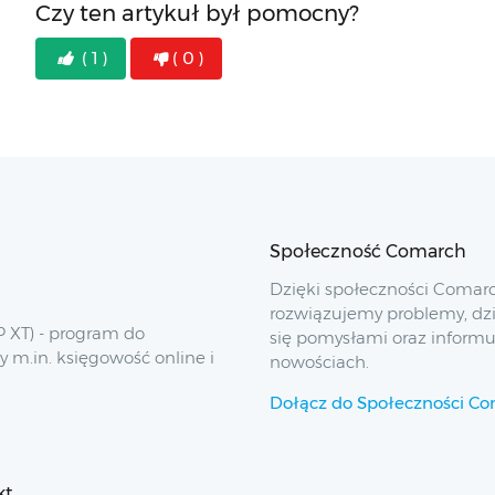
Czy ten artykuł był pomocny?
( 1 )
( 0 )
Społeczność Comarch
Dzięki społeczności Comar
rozwiązujemy problemy, dz
 XT) - program do
się pomysłami oraz inform
y m.in. księgowość online i
nowościach.
Dołącz do Społeczności C
kt