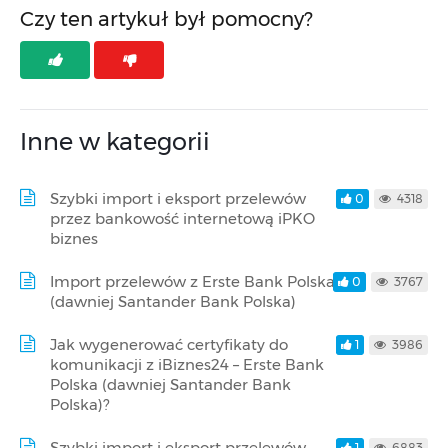
Czy ten artykuł był pomocny?
Inne w kategorii
Szybki import i eksport przelewów
0
4318
przez bankowość internetową iPKO
biznes
Import przelewów z Erste Bank Polska
0
3767
(dawniej Santander Bank Polska)
Jak wygenerować certyfikaty do
1
3986
komunikacji z iBiznes24 – Erste Bank
Polska (dawniej Santander Bank
Polska)?
Szybki import i eksport przelewów
1
6883