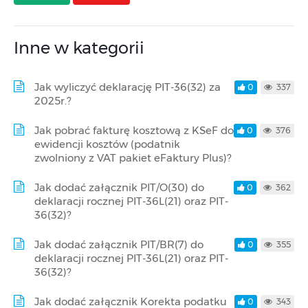
Inne w kategorii
Jak wyliczyć deklarację PIT-36(32) za
0
337
2025r.?
Jak pobrać fakturę kosztową z KSeF do
0
376
ewidencji kosztów (podatnik
zwolniony z VAT pakiet eFaktury Plus)?
Jak dodać załącznik PIT/O(30) do
0
362
deklaracji rocznej PIT-36L(21) oraz PIT-
36(32)?
Jak dodać załącznik PIT/BR(7) do
0
355
deklaracji rocznej PIT-36L(21) oraz PIT-
36(32)?
Jak dodać załącznik Korekta podatku
0
343