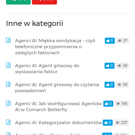
Inne w kategorii
Agenci AI. Miękka windykacja – czyli
0
37
telefoniczne przypomnienia o
zaległych fakturach
Agenci AI. Agent głosowy do
0
58
wystawiania faktur
Agenci AI. Agent głosowy do czytania
0
59
powiadomień
Agenci AI. Jak skonfigurować Agentów
0
156
AI w Comarch Betterfly
Agenci AI. Kategoryzator dokumentów
0
237