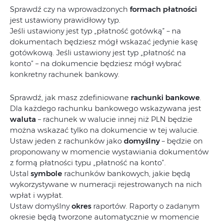
Sprawdź czy na wprowadzonych
formach płatności
jest ustawiony prawidłowy typ.
Jeśli ustawiony jest typ „płatność gotówką” – na
dokumentach będziesz mógł wskazać jedynie kasę
gotówkową. Jeśli ustawiony jest typ „płatność na
konto” – na dokumencie będziesz mógł wybrać
konkretny rachunek bankowy.
Sprawdź, jak masz zdefiniowane
rachunki bankowe
.
Dla każdego rachunku bankowego wskazywana jest
waluta
– rachunek w walucie innej niż PLN będzie
można wskazać tylko na dokumencie w tej walucie.
Ustaw jeden z rachunków jako
domyślny
– będzie on
proponowany w momencie wystawiania dokumentów
z formą płatności typu „płatność na konto”.
Ustal
symbole
rachunków bankowych, jakie będą
wykorzystywane w numeracji rejestrowanych na nich
wpłat i wypłat.
Ustaw domyślny
okres
raportów. Raporty o zadanym
okresie będą tworzone automatycznie w momencie