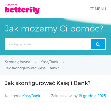
MENU
Jak możemy Ci pomóc?
Search
For
Strona główna
Kasa/Bank
Jak skonfigurować Kasę i Bank?
Jak skonfigurować Kasę i Bank?
Kategoria
Kasa/Bank
Zaktualizowany
18 grudnia 2025