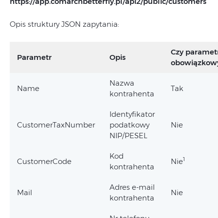
https://app.comarchbetterfly.pl/
api2/public/customers
Opis struktury JSON zapytania:
Czy paramet
Parametr
Opis
obowiązkow
Nazwa
Name
Tak
kontrahenta
Identyfikator
CustomerTaxNumber
podatkowy
Nie
NIP/PESEL
Kod
1
CustomerCode
Nie
kontrahenta
Adres e-mail
Mail
Nie
kontrahenta