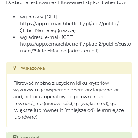
Dostępne jest również filtrowanie listy kontrahentów:
wg nazwy: [GET]
https://app.comarchbetterfly.pl/api2/public/?
$filter=Name eq {nazwa}
wg adresu e-mail: [GET]
https://app.comarchbetterfly.pl/api2/public/custo
mers/?$filter=Mail eq {adres_email}
Wskazówka
Filtrować można z użyciem kilku kryteriów
wykorzystując wspierane operatory logiczne: or,
and, not oraz operatory do porównań: eq
(równość), ne (nierówność), gt (większe od), ge
(większe lub równe), lt (mniejsze od), le (mniejsze
lub równe)