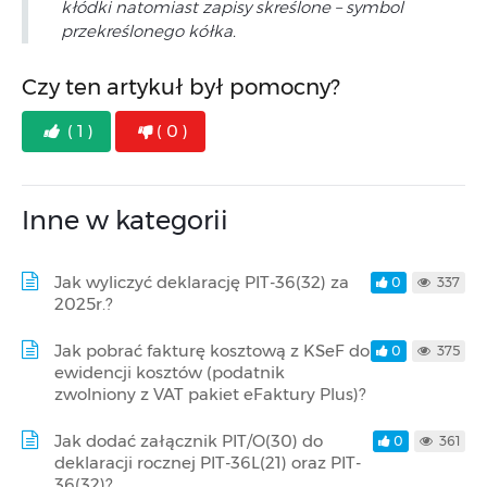
kłódki natomiast zapisy skreślone – symbol
przekreślonego kółka.
Czy ten artykuł był pomocny?
( 1 )
( 0 )
Inne w kategorii
Jak wyliczyć deklarację PIT-36(32) za
0
337
2025r.?
Jak pobrać fakturę kosztową z KSeF do
0
375
ewidencji kosztów (podatnik
zwolniony z VAT pakiet eFaktury Plus)?
Jak dodać załącznik PIT/O(30) do
0
361
deklaracji rocznej PIT-36L(21) oraz PIT-
36(32)?