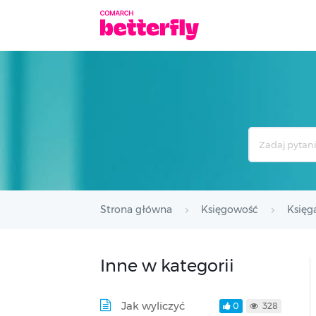
Search
For
Strona główna
Księgowość
Księg
Inne w kategorii
Jak wyliczyć
0
328