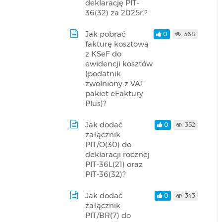
deklarację PIT-
36(32) za 2025r.?
Jak pobrać
0
368
fakturę kosztową
z KSeF do
ewidencji kosztów
(podatnik
zwolniony z VAT
pakiet eFaktury
Plus)?
Jak dodać
0
352
załącznik
PIT/O(30) do
deklaracji rocznej
PIT-36L(21) oraz
PIT-36(32)?
Jak dodać
0
343
załącznik
PIT/BR(7) do