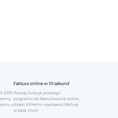
Faktura online w 10 sekund
ch ERP
Poznaj funkcje prostego
ielimy
programu do fakturowania online,
ujemy o
dzięki któremu wystawisz fakturę
w parę chwil.