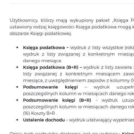
Użytkownicy, którzy mają wykupiony pakiet „Księga
ustawiony rodzaj księgowości Księga podatkowa mogą 
obszarze Księgi podatkowej:
Księga podatkowa –
wydruk z listy wszystkie (ro
wydruk z listy związanej z konkretnym mies
danego miesiąca.
Księga podatkowa (B+R) –
wydruk z listy zawiera
listy związanej z konkretnym miesiącem za
miesiąca, z uwzględnieniem zapisów z kolumny (16
Podsumowanie księgi
– wydruk uzupełni
poszczególnych kolumn w miesiącach danego rok
Podsumowanie księgi (B+R)
– wydruk uzupe
poszczególnych kolumn w miesiącach danego ro
(16) Koszty B+R .
Ustalenie dochodu
– wydruk ułatwiający wypełnie
Opcja tych wydruków dostępna jest po wybraniu
Księ