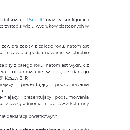
 Podatkowa i
Ryczałt
” oraz w konfiguracji
korzystać z wielu wydruków dostępnych w
k) zawiera zapisy z całego roku, natomiast
iącem zawiera podsumowanie w obrębie
 zapisy z całego roku, natomiast wydruk z
wiera podsumowanie w obrębie danego
) Koszty B+R.
ający, prezentujący podsumowania
u.
łniający, prezentujący podsumowania
ku, z uwzględnieniem zapisów z kolumny
nie deklaracji podatkowych.
gowość > Księga podatkowa
, a następnie