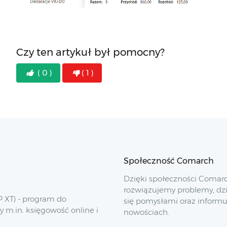
Czy ten artykuł był pomocny?
( 0 )
( 1 )
Społeczność Comarch
Dzięki społeczności Comar
rozwiązujemy problemy, dz
 XT) - program do
się pomysłami oraz inform
y m.in. księgowość online i
nowościach.