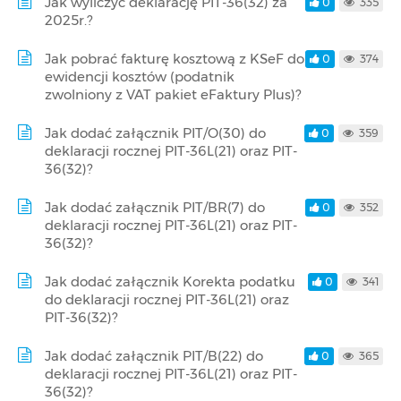
Jak wyliczyć deklarację PIT-36(32) za
0
335
2025r.?
Jak pobrać fakturę kosztową z KSeF do
0
374
ewidencji kosztów (podatnik
zwolniony z VAT pakiet eFaktury Plus)?
Jak dodać załącznik PIT/O(30) do
0
359
deklaracji rocznej PIT-36L(21) oraz PIT-
36(32)?
Jak dodać załącznik PIT/BR(7) do
0
352
deklaracji rocznej PIT-36L(21) oraz PIT-
36(32)?
Jak dodać załącznik Korekta podatku
0
341
do deklaracji rocznej PIT-36L(21) oraz
PIT-36(32)?
Jak dodać załącznik PIT/B(22) do
0
365
deklaracji rocznej PIT-36L(21) oraz PIT-
36(32)?