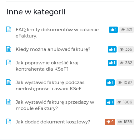
Inne w kategorii
FAQ limity dokumentów w pakiecie
1
321
eFaktury.
Kiedy można anulować fakturę?
1
336
Jak poprawnie określić kraj
1
382
kontrahenta dla KSeF?
Jak wystawić fakturę podczas
1
1087
niedostępności i awarii KSeF.
Jak wystawić fakturę sprzedaży w
1
1806
module eFaktury?
Jak dodać dokument kosztowy?
-1
1838