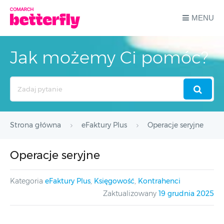
MENU
Jak możemy Ci pomóc?
Search
For
Strona główna
eFaktury Plus
Operacje seryjne
Operacje seryjne
Kategoria
eFaktury Plus
,
Księgowość
,
Kontrahenci
Zaktualizowany
19 grudnia 2025