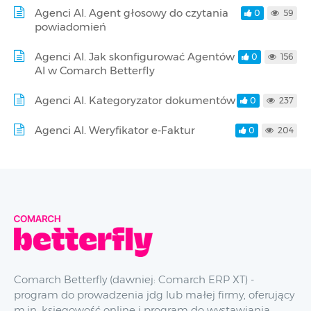
Agenci AI. Agent głosowy do czytania
0
59
powiadomień
Agenci AI. Jak skonfigurować Agentów
0
156
AI w Comarch Betterfly
Agenci AI. Kategoryzator dokumentów
0
237
Agenci AI. Weryfikator e-Faktur
0
204
Comarch Betterfly (dawniej: Comarch ERP XT) -
program do prowadzenia jdg lub małej firmy, oferujący
m.in. księgowość online i program do wystawiania