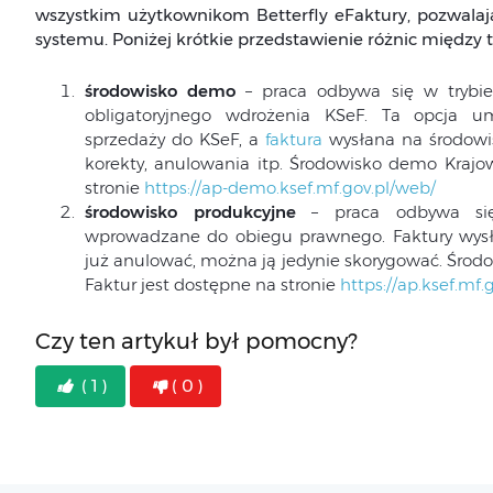
wszystkim użytkownikom Betterfly eFaktury, pozwalaj
systemu. Poniżej krótkie przedstawienie różnic między 
środowisko demo
– praca odbywa się w trybie
obligatoryjnego wdrożenia KSeF. Ta opcja um
sprzedaży do KSeF, a
faktura
wysłana na środowi
korekty, anulowania itp. Środowisko demo Krajo
stronie
https://ap-demo.ksef.mf.gov.pl/web/
środowisko produkcyjne
– praca odbywa się 
wprowadzane do obiegu prawnego. Faktury wys
już anulować, można ją jedynie skorygować. Środ
Faktur jest dostępne na stronie
https://ap.ksef.mf.
Czy ten artykuł był pomocny?
( 1 )
( 0 )