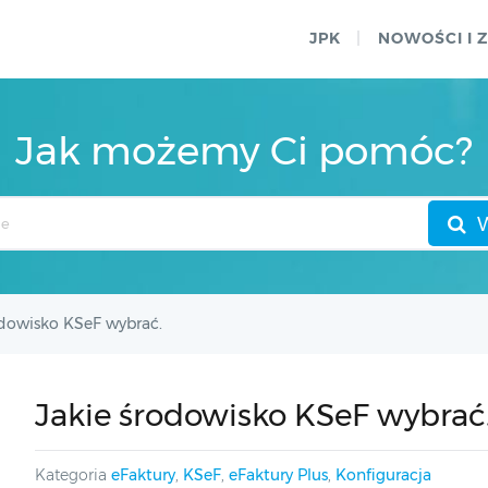
JPK
NOWOŚCI I 
Jak możemy Ci pomóc?
odowisko KSeF wybrać.
Jakie środowisko KSeF wybrać
Kategoria
eFaktury
,
KSeF
,
eFaktury Plus
,
Konfiguracja