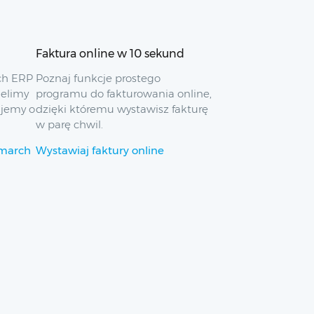
Faktura online w 10 sekund
ch ERP
Poznaj funkcje prostego
ielimy
programu do fakturowania online,
ujemy o
dzięki któremu wystawisz fakturę
w parę chwil.
omarch
Wystawiaj faktury online