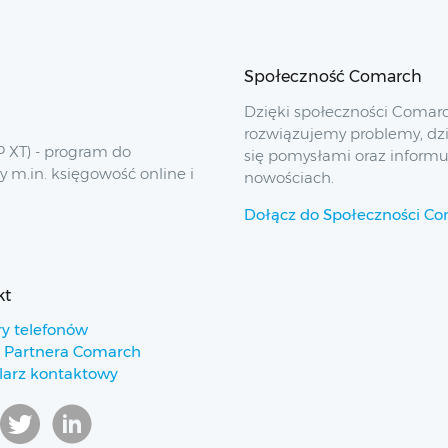
Społeczność Comarch
Dzięki społeczności Comar
rozwiązujemy problemy, dz
 XT) - program do
się pomysłami oraz inform
y m.in. księgowość online i
nowościach.
Dołącz do Społeczności C
kt
y telefonów
 Partnera Comarch
arz kontaktowy