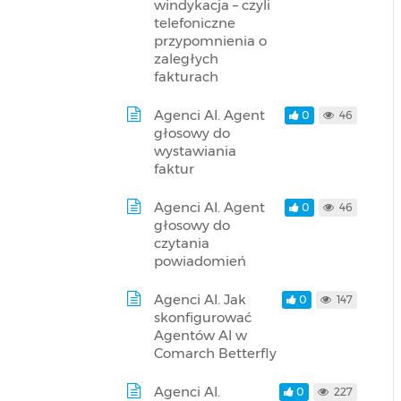
windykacja – czyli
telefoniczne
przypomnienia o
zaległych
fakturach
Agenci AI. Agent
0
46
głosowy do
wystawiania
faktur
Agenci AI. Agent
0
46
głosowy do
czytania
powiadomień
Agenci AI. Jak
0
147
skonfigurować
Agentów AI w
Comarch Betterfly
Agenci AI.
0
227