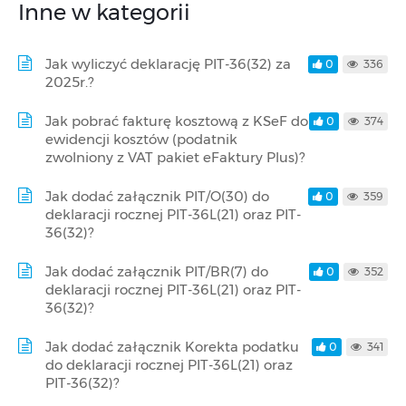
Inne w kategorii
Jak wyliczyć deklarację PIT-36(32) za
0
336
2025r.?
Jak pobrać fakturę kosztową z KSeF do
0
374
ewidencji kosztów (podatnik
zwolniony z VAT pakiet eFaktury Plus)?
Jak dodać załącznik PIT/O(30) do
0
359
deklaracji rocznej PIT-36L(21) oraz PIT-
36(32)?
Jak dodać załącznik PIT/BR(7) do
0
352
deklaracji rocznej PIT-36L(21) oraz PIT-
36(32)?
Jak dodać załącznik Korekta podatku
0
341
do deklaracji rocznej PIT-36L(21) oraz
PIT-36(32)?