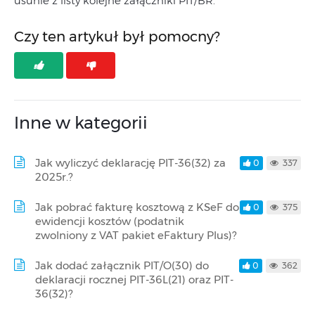
usunie z listy kolejne załączniki PIT/BR.
Czy ten artykuł był pomocny?
Inne w kategorii
Jak wyliczyć deklarację PIT-36(32) za
0
337
2025r.?
Jak pobrać fakturę kosztową z KSeF do
0
375
ewidencji kosztów (podatnik
zwolniony z VAT pakiet eFaktury Plus)?
Jak dodać załącznik PIT/O(30) do
0
362
deklaracji rocznej PIT-36L(21) oraz PIT-
36(32)?