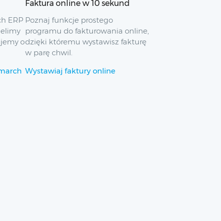
Faktura online w 10 sekund
ch ERP
Poznaj funkcje prostego
ielimy
programu do fakturowania online,
ujemy o
dzięki któremu wystawisz fakturę
w parę chwil.
omarch
Wystawiaj faktury online