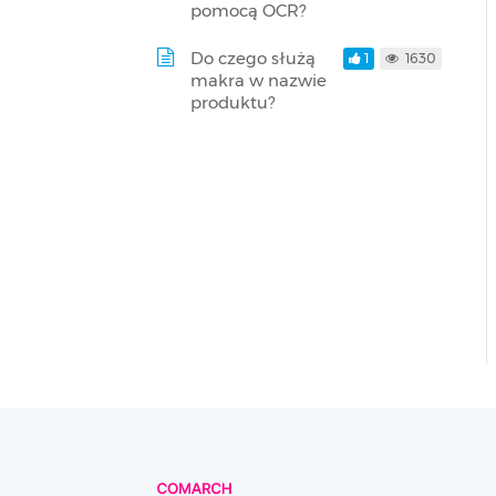
pomocą OCR?
Do czego służą
1
1630
makra w nazwie
produktu?