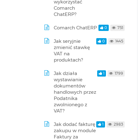
wykorzystać
Comarch
ChatERP?
Comarch ChatERP
0
751
Jak seryjnie
0
1445
zmienić stawkę
VAT na
produktach?
Jak działa
1
1799
wystawianie
dokumentów
handlowych przez
Podatnika
zwolnionego z
VAT?
Jak dodać fakturę
1
2983
zakupu w module
Faktury za