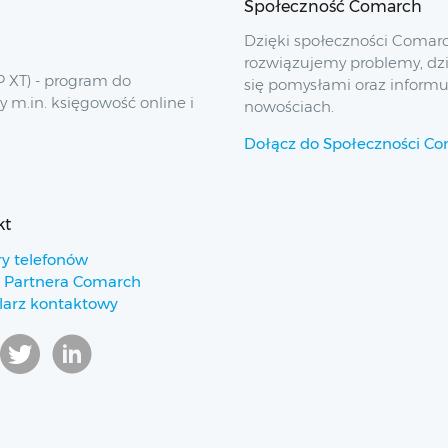
Społeczność Comarch
Dzięki społeczności Comar
rozwiązujemy problemy, dz
 XT) - program do
się pomysłami oraz inform
y m.in. księgowość online i
nowościach.
Dołącz do Społeczności C
kt
y telefonów
 Partnera Comarch
arz kontaktowy