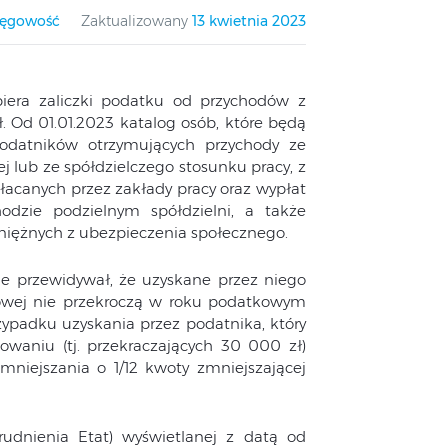
ięgowość
Zaktualizowany
13 kwietnia 2023
iera zaliczki podatku od przychodów z
 Od 01.01.2023 katalog osób, które będą
podatników otrzymujących przychody ze
j lub ze spółdzielczego stosunku pracy, z
acanych przez zakłady pracy oraz wypłat
dzie podzielnym spółdzielni, a także
eniężnych z ubezpieczenia społecznego.
ie przewidywał, że uzyskane przez niego
owej nie przekroczą w roku podatkowym
zypadku uzyskania przez podatnika, który
waniu (tj. przekraczających 30 000 zł)
pomniejszania o 1/12 kwoty zmniejszającej
udnienia Etat) wyświetlanej z datą od