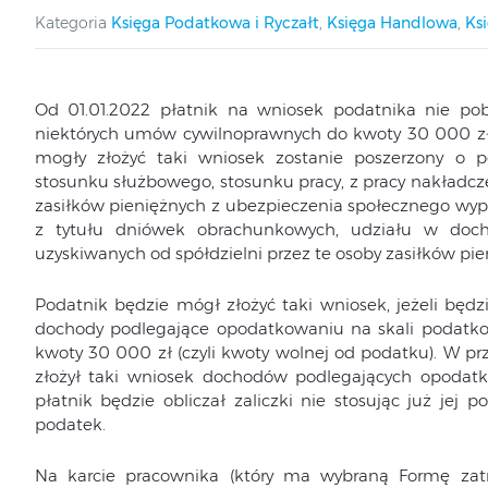
Kategoria
Księga Podatkowa i Ryczałt
,
Księga Handlowa
,
Ks
Od 01.01.2022 płatnik na wniosek podatnika nie pob
niektórych umów cywilnoprawnych do kwoty 30 000 zł.
mogły złożyć taki wniosek zostanie poszerzony o 
stosunku służbowego, stosunku pracy, z pracy nakładcze
zasiłków pieniężnych z ubezpieczenia społecznego wypł
z tytułu dniówek obrachunkowych, udziału w docho
uzyskiwanych od spółdzielni przez te osoby zasiłków pi
Podatnik będzie mógł złożyć taki wniosek, jeżeli będz
dochody podlegające opodatkowaniu na skali podatk
kwoty 30 000 zł (czyli kwoty wolnej od podatku). W pr
złożył taki wniosek dochodów podlegających opodatko
płatnik będzie obliczał zaliczki nie stosując już jej 
podatek.
Na karcie pracownika (który ma wybraną Formę zatr