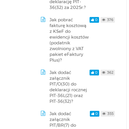
deklarację PIT-
36(32) za 2025r.?
Jak pobrać
0
376
fakturę kosztową
z KSeF do
ewidencji kosztów
(podatnik
zwolniony z VAT
pakiet eFaktury
Plus)?
Jak dodać
0
362
załącznik
PIT/O(30) do
deklaracji rocznej
PIT-36L(21) oraz
PIT-36(32)?
Jak dodać
0
355
załącznik
PIT/BR(7) do