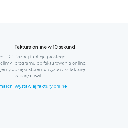
Faktura online w 10 sekund
ch ERP
Poznaj funkcje prostego
ielimy
programu do fakturowania online,
ujemy o
dzięki któremu wystawisz fakturę
w parę chwil.
omarch
Wystawiaj faktury online