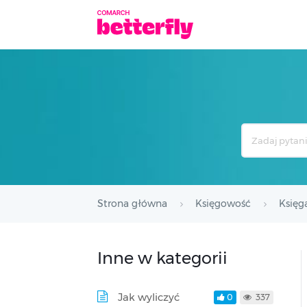
Search
For
Strona główna
Księgowość
Księg
Inne w kategorii
Jak wyliczyć
0
337