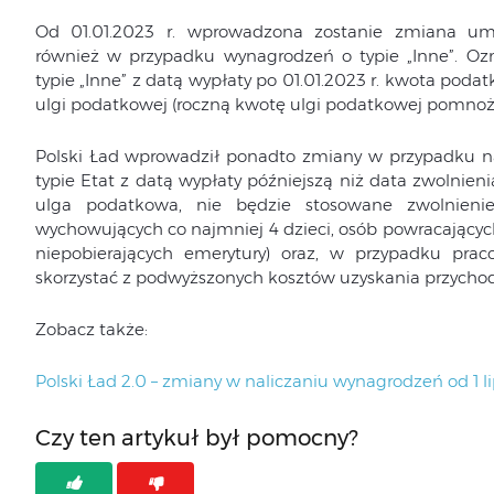
Od 01.01.2023 r. wprowadzona zostanie zmiana umo
również w przypadku wynagrodzeń o typie „Inne”. Ozn
typie „Inne” z datą wypłaty po 01.01.2023 r. kwota pod
ulgi podatkowej (roczną kwotę ulgi podatkowej pomnoż
Polski Ład wprowadził ponadto zmiany w przypadku n
typie Etat z datą wypłaty późniejszą niż data zwolnieni
ulga podatkowa, nie będzie stosowane zwolnienie
wychowujących co najmniej 4 dzieci, osób powracających
niepobierających emerytury) oraz, w przypadku pr
skorzystać z podwyższonych kosztów uzyskania przycho
Zobacz także:
Polski Ład 2.0 – zmiany w naliczaniu wynagrodzeń od 1 li
Czy ten artykuł był pomocny?