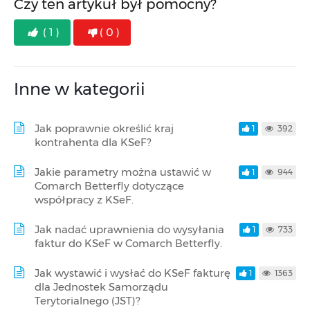
Czy ten artykuł był pomocny?
( 1 )
( 0 )
Inne w kategorii
Jak poprawnie określić kraj
1
392
kontrahenta dla KSeF?
Jakie parametry można ustawić w
1
944
Comarch Betterfly dotyczące
współpracy z KSeF.
Jak nadać uprawnienia do wysyłania
1
733
faktur do KSeF w Comarch Betterfly.
Jak wystawić i wysłać do KSeF fakturę
1
1363
dla Jednostek Samorządu
Terytorialnego (JST)?