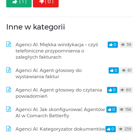
( 1 )
( 0 )
Inne w kategorii
Agenci AI. Miękka windykacja – czyli
0
39
telefoniczne przypomnienia o
zaległych fakturach
Agenci AI. Agent głosowy do
0
61
wystawiania faktur
Agenci AI. Agent głosowy do czytania
0
60
powiadomień
Agenci AI. Jak skonfigurować Agentów
0
158
AI w Comarch Betterfly
Agenci AI. Kategoryzator dokumentów
0
239