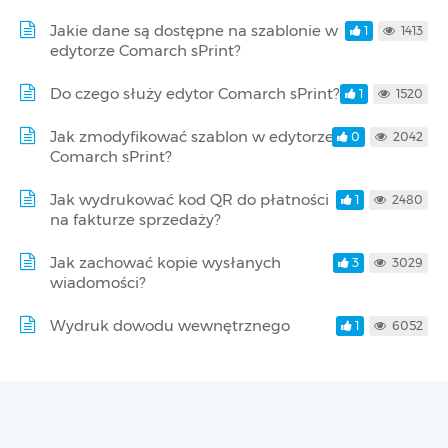
Jakie dane są dostępne na szablonie w
1
1413
edytorze Comarch sPrint?
Do czego służy edytor Comarch sPrint?
1
1520
Jak zmodyfikować szablon w edytorze
0
2042
Comarch sPrint?
Jak wydrukować kod QR do płatności
1
2480
na fakturze sprzedaży?
Jak zachować kopie wysłanych
3
3029
wiadomości?
Wydruk dowodu wewnętrznego
1
6052