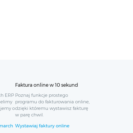
Faktura online w 10 sekund
ch ERP
Poznaj funkcje prostego
ielimy
programu do fakturowania online,
ujemy o
dzięki któremu wystawisz fakturę
w parę chwil.
omarch
Wystawiaj faktury online