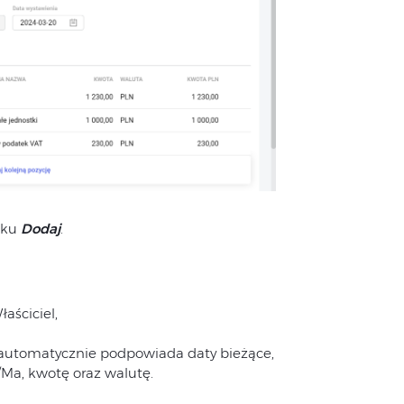
sku
Dodaj
.
aściciel,
m automatycznie podpowiada daty bieżące,
Ma, kwotę oraz walutę.