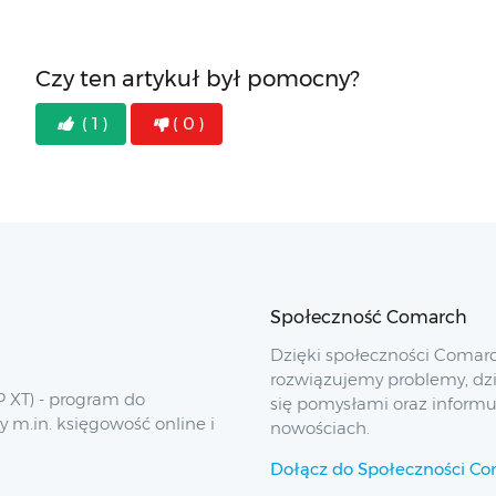
Czy ten artykuł był pomocny?
( 1 )
( 0 )
Społeczność Comarch
Dzięki społeczności Comar
rozwiązujemy problemy, dz
 XT) - program do
się pomysłami oraz inform
y m.in. księgowość online i
nowościach.
Dołącz do Społeczności C