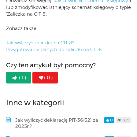
(Dowiedz się więcej:
Jak utworzyć schemat księgowy?
)
lub zmodyfikować istniejący schemat księgowy o typie
'Zaliczka na CIT-8′.
Zobacz także:
Jak wyliczyć zaliczkę na CIT-8?
Przygotowanie danych do zaliczki na CIT-8
Czy ten artykuł był pomocny?
( 1 )
( 0 )
Inne w kategorii
Jak wyliczyć deklarację PIT-36(32) za
0
335
2025r.?