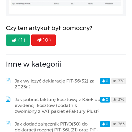
Czy ten artykuł był pomocny?
( 1 )
( 0 )
Inne w kategorii
Jak wyliczyć deklarację PIT-36(32) za
0
338
2025r.?
Jak pobrać fakturę kosztową z KSeF do
0
376
ewidencji kosztów (podatnik
zwolniony z VAT pakiet eFaktury Plus)?
Jak dodać załącznik PIT/O(30) do
0
363
deklaracji rocznej PIT-36L(21) oraz PIT-