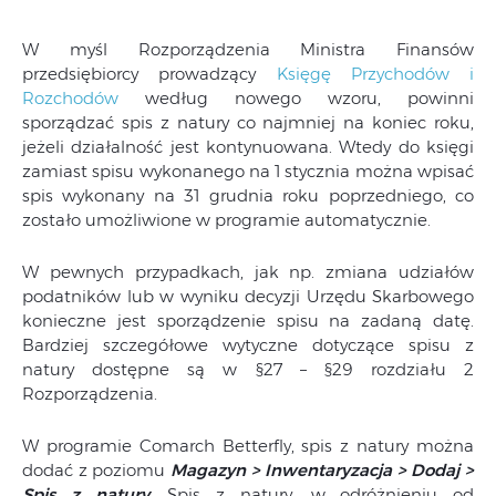
W myśl Rozporządzenia Ministra Finansów
przedsiębiorcy prowadzący
Księgę Przychodów i
Rozchodów
według nowego wzoru, powinni
sporządzać spis z natury co najmniej na koniec roku,
jeżeli działalność jest kontynuowana. Wtedy do księgi
zamiast spisu wykonanego na 1 stycznia można wpisać
spis wykonany na 31 grudnia roku poprzedniego, co
zostało umożliwione w programie automatycznie.
W pewnych przypadkach, jak np. zmiana udziałów
podatników lub w wyniku decyzji Urzędu Skarbowego
konieczne jest sporządzenie spisu na zadaną datę.
Bardziej szczegółowe wytyczne dotyczące spisu z
natury dostępne są w §27 – §29 rozdziału 2
Rozporządzenia.
W programie Comarch Betterfly, spis z natury można
dodać z poziomu
Magazyn > Inwentaryzacja > Dodaj >
Spis z natury
.
Spis z natury, w odróżnieniu od