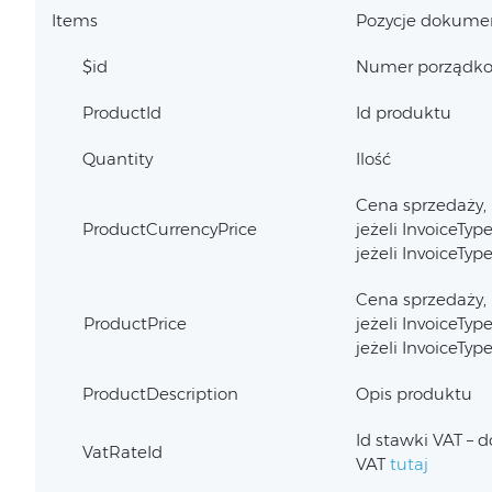
Items
Pozycje dokume
$id
Numer porządko
ProductId
Id produktu
Quantity
Ilość
Cena sprzedaży,
ProductCurrencyPrice
jeżeli InvoiceTyp
jeżeli InvoiceTyp
Cena sprzedaży, 
ProductPrice
jeżeli InvoiceTyp
jeżeli InvoiceTyp
ProductDescription
Opis produktu
Id stawki VAT – 
VatRateId
VAT
tutaj