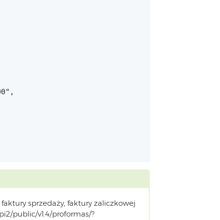
0",

 faktury sprzedaży, faktury zaliczkowej
pi2/public/v1.4/proformas/?