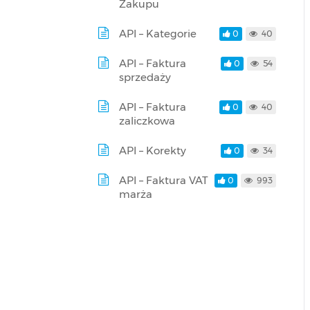
Zakupu
API – Kategorie
0
40
API – Faktura
0
54
sprzedaży
API – Faktura
0
40
zaliczkowa
API – Korekty
0
34
API – Faktura VAT
0
993
marża