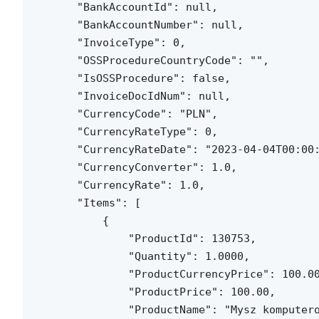
    "BankAccountId": null,

    "BankAccountNumber": null,

    "InvoiceType": 0,

    "OSSProcedureCountryCode": "",

    "IsOSSProcedure": false,

    "InvoiceDocIdNum": null,

    "CurrencyCode": "PLN",

    "CurrencyRateType": 0,

    "CurrencyRateDate": "2023-04-04T00:00:
    "CurrencyConverter": 1.0,

    "CurrencyRate": 1.0,

    "Items": [

        {

            "ProductId": 130753,

            "Quantity": 1.0000,

            "ProductCurrencyPrice": 100.00
            "ProductPrice": 100.00,

            "ProductName": "Mysz komputero