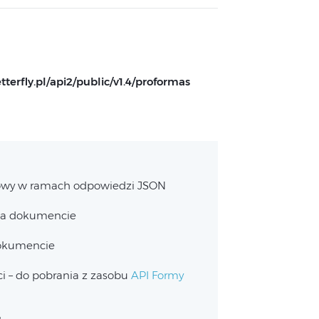
terfly.pl/
api2/public/v1.4/proformas
wy w ramach odpowiedzi JSON
na dokumencie
dokumencie
ci – do pobrania z zasobu
API Formy