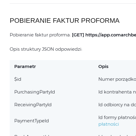
POBIERANIE FAKTUR PROFORMA
Pobieranie faktur proforma:
[GET] https://app.comarchbet
Opis struktury JSON odpowiedzi:
Parametr
Opis
$id
Numer porządko
PurchasingPartyId
Id kontrahenta 
ReceivingPartyId
Id odbiorcy na 
Id formy płatnoś
PaymentTypeId
płatności