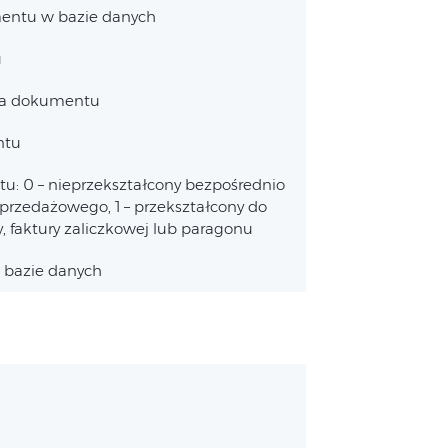
mentu w bazie danych
u
ia dokumentu
ntu
u: 0 – nieprzekształcony bezpośrednio
rzedażowego, 1 – przekształcony do
y, faktury zaliczkowej lub paragonu
 bazie danych