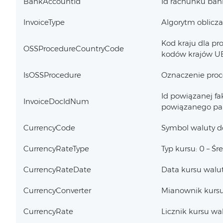
BankAccountId
Id rachunku ba
InvoiceType
Algorytm obliczan
Kod kraju dla pr
OSSProcedureCountryCode
kodów krajów U
IsOSSProcedure
Oznaczenie proce
Id powiązanej fak
InvoiceDocIdNum
powiązanego pa
CurrencyCode
Symbol waluty 
CurrencyRateType
Typ kursu: 0 – Śr
CurrencyRateDate
Data kursu walu
CurrencyConverter
Mianownik kurs
CurrencyRate
Licznik kursu w