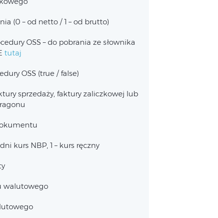
nkowego
ia (0 – od netto / 1 – od brutto)
ocedury OSS – do pobrania ze słownika
E
tutaj
dury OSS (true / false)
tury sprzedaży, faktury zaliczkowej lub
ragonu
dokumentu
edni kurs NBP, 1 – kurs ręczny
ty
u walutowego
alutowego