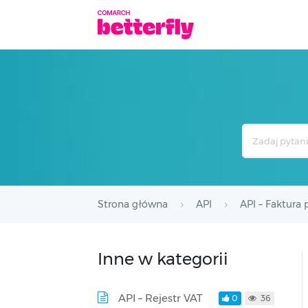
Search
For
Strona główna
API
API – Faktura
Inne w kategorii
API – Rejestr VAT
0
36