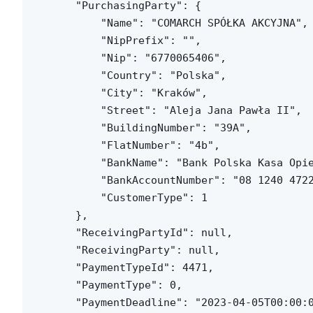
    "PurchasingParty": {

        "Name": "COMARCH SPÓŁKA AKCYJNA",

        "NipPrefix": "",

        "Nip": "6770065406",

        "Country": "Polska",

        "City": "Kraków",

        "Street": "Aleja Jana Pawła II",

        "BuildingNumber": "39A",

        "FlatNumber": "4b",

        "BankName": "Bank Polska Kasa Opie
        "BankAccountNumber": "08 1240 4722
        "CustomerType": 1

    },

    "ReceivingPartyId": null,

    "ReceivingParty": null,

    "PaymentTypeId": 4471,

    "PaymentType": 0,

    "PaymentDeadline": "2023-04-05T00:00:0