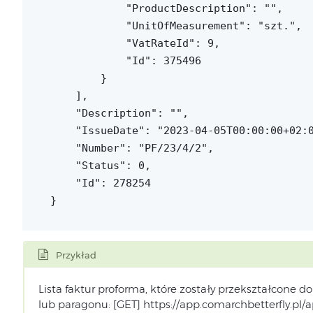
            "ProductDescription": "",

            "UnitOfMeasurement": "szt.",

            "VatRateId": 9,

            "Id": 375496

        }

    ],

    "Description": "",

    "IssueDate": "2023-04-05T00:00:00+02:0
    "Number": "PF/23/4/2",

    "Status": 0,

    "Id": 278254

}
Przykład
Lista faktur proforma, które zostały przekształcone do
lub paragonu: [GET] https://app.comarchbetterfly.pl/a