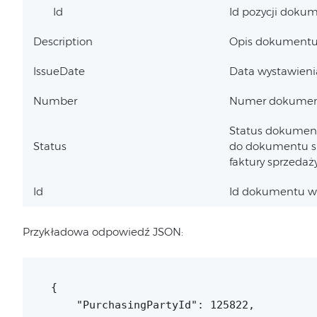
Id
Id pozycji doku
Description
Opis dokument
IssueDate
Data wystawien
Number
Numer dokume
Status dokument
Status
do dokumentu sp
faktury sprzedaż
Id
Id dokumentu w
Przykładowa odpowiedź JSON:
{

    "PurchasingPartyId": 125822,
