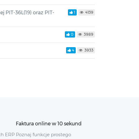
j PIT-36L(19) oraz PIT-
1
4139
0
3989
4
3933
Faktura online w 10 sekund
ch ERP
Poznaj funkcje prostego