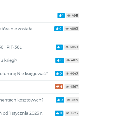
1
4911
która nie została
0
4893
6 i PIT-36L
1
4849
 księgi?
0
4815
kolumnę Nie księgować?
0
4643
-1
4567
umentach kosztowych?
0
4514
od 1 stycznia 2023 r.
0
4273