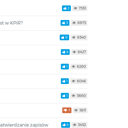
2
7551
st w KPiR?
3
6975
0
6540
4
6427
1
6260
1
6046
1
5660
-1
5611
atwierdzanie zapisów
4
5452