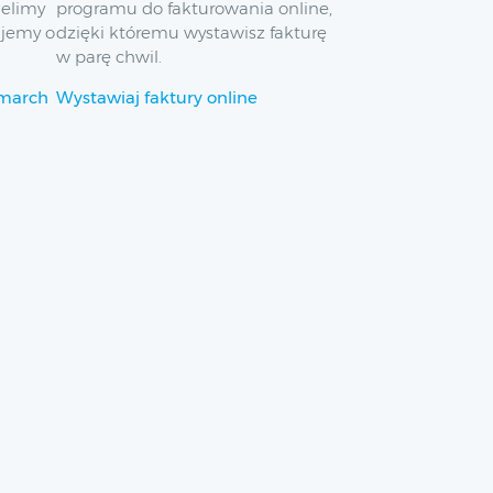
ielimy
programu do fakturowania online,
ujemy o
dzięki któremu wystawisz fakturę
w parę chwil.
omarch
Wystawiaj faktury online