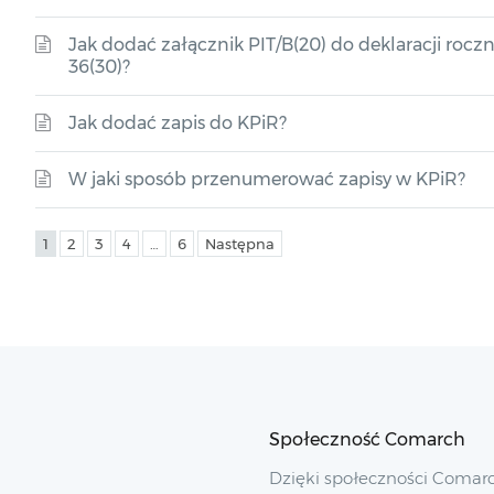
Jak dodać załącznik PIT/B(20) do deklaracji roczne
36(30)?
Jak dodać zapis do KPiR?
W jaki sposób przenumerować zapisy w KPiR?
1
2
3
4
…
6
Następna
Społeczność Comarch
Dzięki społeczności Comar