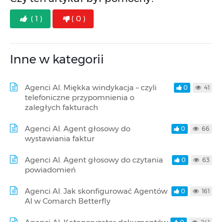
( 1 )
( 0 )
Inne w kategorii
Agenci AI. Miękka windykacja – czyli
0
41
telefoniczne przypomnienia o
zaległych fakturach
Agenci AI. Agent głosowy do
0
66
wystawiania faktur
Agenci AI. Agent głosowy do czytania
0
63
powiadomień
Agenci AI. Jak skonfigurować Agentów
0
161
AI w Comarch Betterfly