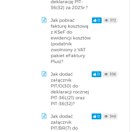
deklarację PIT-
36(32) za 2025r.?
Jak pobrać
0
372
fakturę kosztową
z KSeF do
ewidencji kosztów
(podatnik
zwolniony z VAT
pakiet eFaktury
Plus)?
Jak dodać
0
356
załącznik
PIT/O(30) do
deklaracji rocznej
PIT-36L(21) oraz
PIT-36(32)?
Jak dodać
0
349
załącznik
PIT/BR(7) do