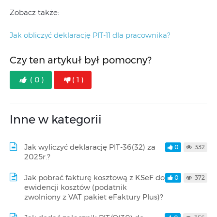
Zobacz także:
Jak obliczyć deklarację PIT-11 dla pracownika?
Czy ten artykuł był pomocny?
( 0 )
( 1 )
Inne w kategorii
Jak wyliczyć deklarację PIT-36(32) za
0
332
2025r.?
Jak pobrać fakturę kosztową z KSeF do
0
372
ewidencji kosztów (podatnik
zwolniony z VAT pakiet eFaktury Plus)?