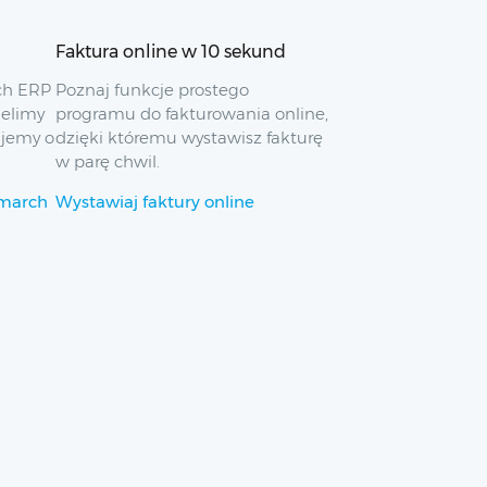
Faktura online w 10 sekund
ch ERP
Poznaj funkcje prostego
ielimy
programu do fakturowania online,
ujemy o
dzięki któremu wystawisz fakturę
w parę chwil.
omarch
Wystawiaj faktury online