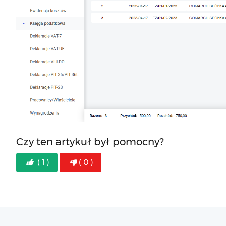
Czy ten artykuł był pomocny?
( 1 )
( 0 )