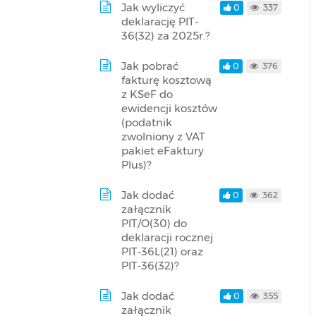
Jak wyliczyć
0
337
deklarację PIT-
36(32) za 2025r.?
Jak pobrać
0
376
fakturę kosztową
z KSeF do
ewidencji kosztów
(podatnik
zwolniony z VAT
pakiet eFaktury
Plus)?
Jak dodać
0
362
załącznik
PIT/O(30) do
deklaracji rocznej
PIT-36L(21) oraz
PIT-36(32)?
Jak dodać
0
355
załącznik