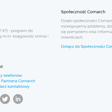
Społeczność Comarch
Dzięki społeczności Comar
rozwiązujemy problemy, dz
 XT) - program do
się pomysłami oraz inform
y m.in. księgowość online i
nowościach.
Dołącz do Społeczności C
kt
y telefonów
 Partnera Comarch
arz kontaktowy