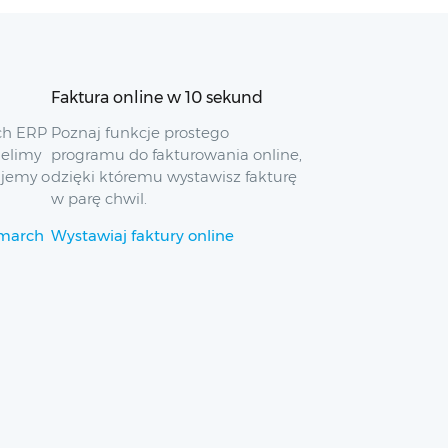
Faktura online w 10 sekund
ch ERP
Poznaj funkcje prostego
ielimy
programu do fakturowania online,
ujemy o
dzięki któremu wystawisz fakturę
w parę chwil.
omarch
Wystawiaj faktury online