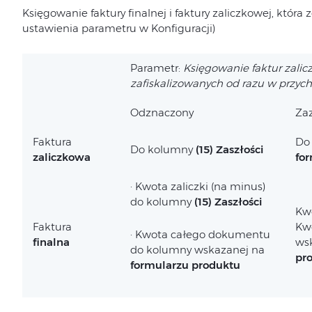
Księgowanie faktury finalnej i faktury zaliczkowej, która 
ustawienia parametru w Konfiguracji)
Parametr:
Księgowanie faktur zali
zafiskalizowanych od razu w przyc
Odznaczony
Za
Faktura
Do
Do kolumny
(15) Zaszłości
zaliczkowa
fo
· Kwota zaliczki (na minus)
do kolumny
(15) Zaszłości
Kw
Faktura
Kwo
· Kwota całego dokumentu
finalna
ws
do kolumny wskazanej na
pr
formularzu produktu