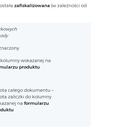
została
zafiskalizowana
(w zależności od
czkowych
hody
znaczony
 kolumny wskazanej na
rmularzu produktu
ota całego dokumentu –
ta zaliczki do kolumny
kazanej na
formularzu
oduktu