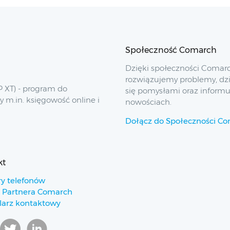
Społeczność Comarch
Dzięki społeczności Comar
rozwiązujemy problemy, dz
 XT) - program do
się pomysłami oraz inform
y m.in. księgowość online i
nowościach.
Dołącz do Społeczności C
kt
y telefonów
 Partnera Comarch
arz kontaktowy