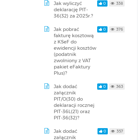
Jak wyliczyć
0
338
deklarację PIT-
36(32) za 2025r.?
Jak pobrać
0
376
fakturę kosztową
z KSeF do
ewidencji kosztów
(podatnik
zwolniony z VAT
pakiet eFaktury
Plus)?
Jak dodać
0
363
załącznik
PIT/O(30) do
deklaracji rocznej
PIT-36L(21) oraz
PIT-36(32)?
Jak dodać
0
357
załącznik