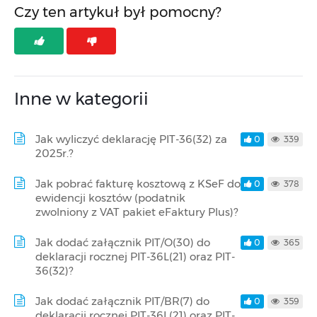
Czy ten artykuł był pomocny?
Inne w kategorii
Jak wyliczyć deklarację PIT-36(32) za
0
339
2025r.?
Jak pobrać fakturę kosztową z KSeF do
0
378
ewidencji kosztów (podatnik
zwolniony z VAT pakiet eFaktury Plus)?
Jak dodać załącznik PIT/O(30) do
0
365
deklaracji rocznej PIT-36L(21) oraz PIT-
36(32)?
Jak dodać załącznik PIT/BR(7) do
0
359
deklaracji rocznej PIT-36L(21) oraz PIT-