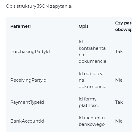
Opis struktury JSON zapytania:
Czy pa
Parametr
Opis
obowią
Id
kontrahenta
PurchasingPartyId
Tak
na
dokumencie
Id odbiorcy
ReceivingPartyId
na
Nie
dokumencie
Id formy
PaymentTypeId
Tak
płatności
Id rachunku
BankAccountId
Nie
bankowego