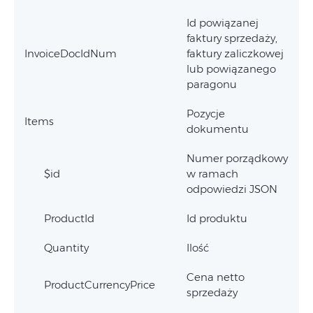
Id powiązanej
faktury sprzedaży,
InvoiceDocIdNum
faktury zaliczkowej
lub powiązanego
paragonu
Pozycje
Items
dokumentu
Numer porządkowy
$id
w ramach
odpowiedzi JSON
ProductId
Id produktu
Quantity
Ilość
Cena netto
ProductCurrencyPrice
sprzedaży