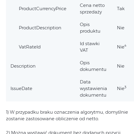
Cena netto
ProductCurrencyPrice
Tak
sprzedaży
Opis
ProductDescription
Nie
produktu
Id stawki
4
VatRateId
Nie
VAT
Opis
Description
Nie
dokumentu
Data
3
IssueDate
wystawienia
Nie
dokumentu
1) W przypadku braku oznaczenia algorytmu, domyślnie
zostanie zastosowane obliczenie od netto.
2) Można wystawić dokument bez dodanych pozycji.