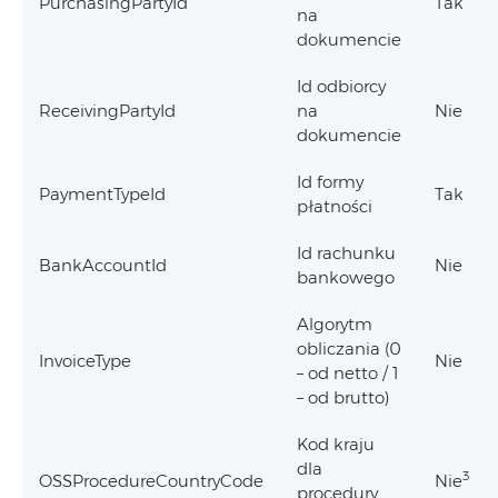
PurchasingPartyId
Tak
na
dokumencie
Id odbiorcy
ReceivingPartyId
na
Nie
dokumencie
Id formy
PaymentTypeId
Tak
płatności
Id rachunku
BankAccountId
Nie
bankowego
Algorytm
obliczania (0
InvoiceType
Nie
– od netto / 1
– od brutto)
Kod kraju
dla
3
OSSProcedureCountryCode
Nie
procedury