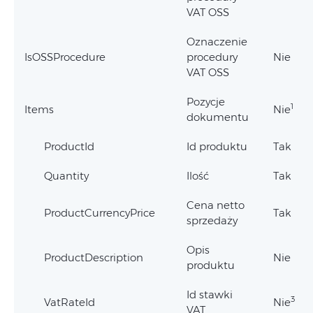
VAT OSS
Oznaczenie
IsOSSProcedure
procedury
Nie
VAT OSS
Pozycje
1
Items
Nie
dokumentu
ProductId
Id produktu
Tak
Quantity
Ilość
Tak
Cena netto
ProductCurrencyPrice
Tak
sprzedaży
Opis
ProductDescription
Nie
produktu
Id stawki
3
VatRateId
Nie
VAT