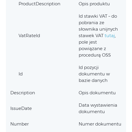
ProductDescription
Opis produktu
Id stawki VAT – do
pobrania ze
słownika unijnych
VatRateId
stawek VAT
tutaj
,
pole jest
powiązane z
procedurą OSS
Id pozycji
Id
dokumentu w
bazie danych
Description
Opis dokumentu
Data wystawienia
IssueDate
dokumentu
Number
Numer dokumentu