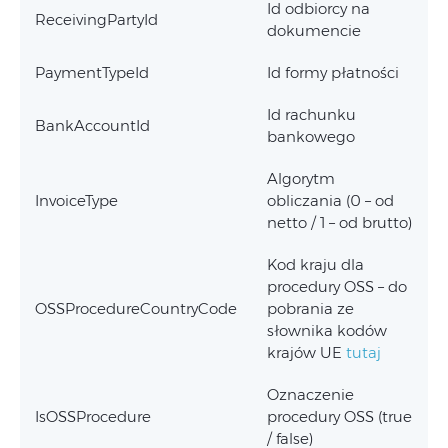
Id odbiorcy na
ReceivingPartyId
dokumencie
PaymentTypeId
Id formy płatności
Id rachunku
BankAccountId
bankowego
Algorytm
InvoiceType
obliczania (0 – od
netto / 1 – od brutto)
Kod kraju dla
procedury OSS – do
OSSProcedureCountryCode
pobrania ze
słownika kodów
krajów UE
tutaj
Oznaczenie
IsOSSProcedure
procedury OSS (true
/ false)