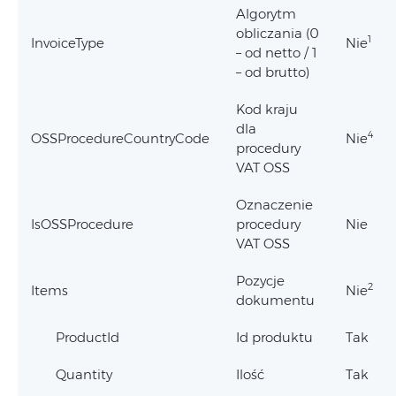
Algorytm
obliczania (0
1
InvoiceType
Nie
– od netto / 1
– od brutto)
Kod kraju
dla
4
OSSProcedureCountryCode
Nie
procedury
VAT OSS
Oznaczenie
IsOSSProcedure
procedury
Nie
VAT OSS
Pozycje
2
Items
Nie
dokumentu
ProductId
Id produktu
Tak
Quantity
Ilość
Tak