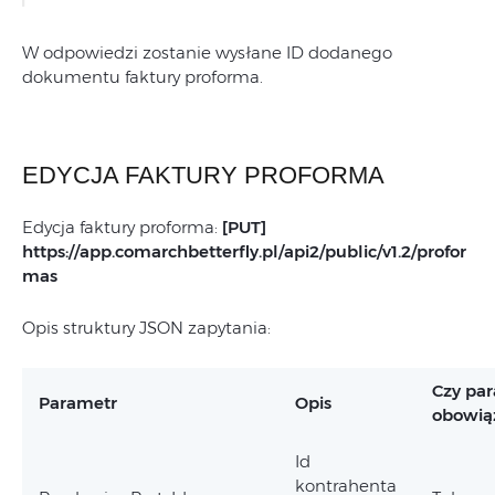
W odpowiedzi zostanie wysłane ID dodanego
dokumentu faktury proforma.
EDYCJA FAKTURY PROFORMA
Edycja faktury proforma:
[PUT]
https://app.comarchbetterfly.pl/
api2/public/v1.2/profor
mas
Opis struktury JSON zapytania:
Czy pa
Parametr
Opis
obowią
Id
kontrahenta