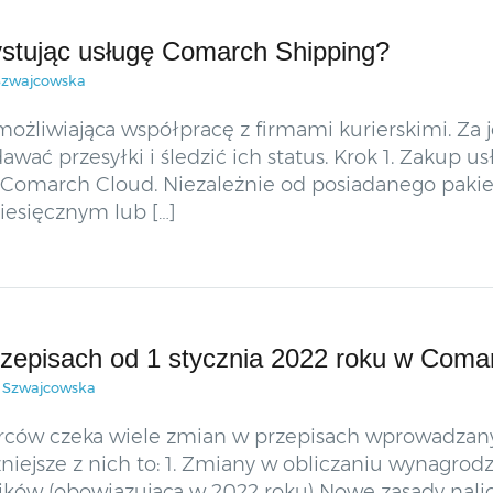
ystując usługę Comarch Shipping?
Szwajcowska
ożliwiająca współpracę z firmami kurierskimi. Za
wać przesyłki i śledzić ich status. Krok 1. Zakup
Comarch Cloud. Niezależnie od posiadanego paki
esięcznym lub […]
rzepisach od 1 stycznia 2022 roku w Comar
a Szwajcowska
orców czeka wiele zmian w przepisach wprowadzany
żniejsze z nich to: 1. Zmiany w obliczaniu wynagro
ików (obowiązująca w 2022 roku) Nowe zasady nalic