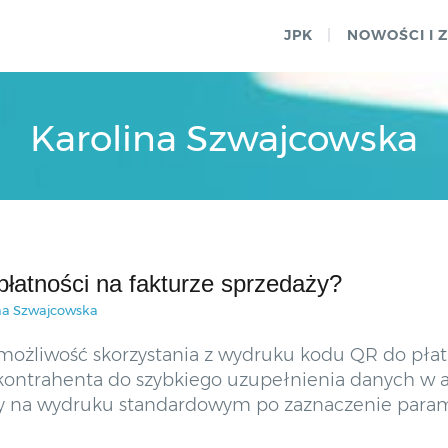
JPK
NOWOŚCI I 
Karolina Szwajcowska
łatności na fakturze sprzedaży?
na Szwajcowska
t możliwość skorzystania z wydruku kodu QR do płat
kontrahenta do szybkiego uzupełnienia danych w ap
y na wydruku standardowym po zaznaczenie parame