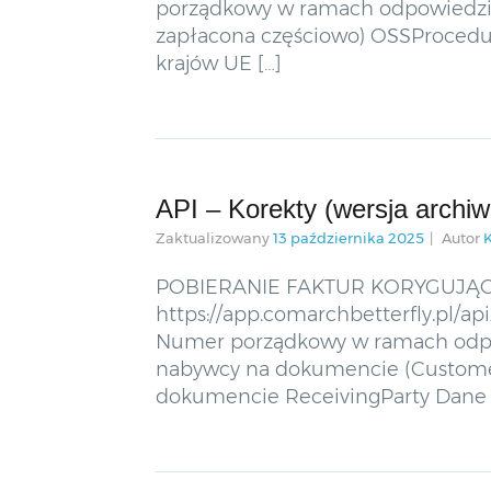
porządkowy w ramach odpowiedzi JS
zapłacona częściowo) OSSProcedu
krajów UE […]
API – Korekty (wersja archiw
Zaktualizowany
13 października 2025
Autor
POBIERANIE FAKTUR KORYGUJĄCYCH
https://app.comarchbetterfly.pl/ap
Numer porządkowy w ramach odpo
nabywcy na dokumencie (CustomerTy
dokumencie ReceivingParty Dane 