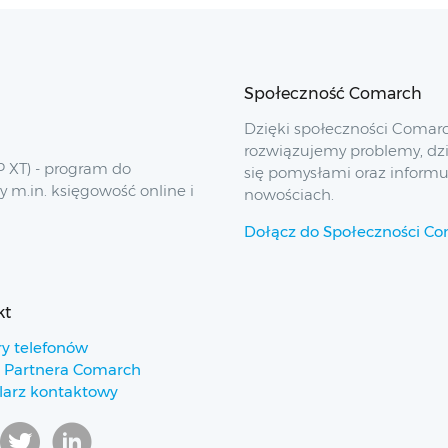
Społeczność Comarch
Dzięki społeczności Comar
rozwiązujemy problemy, dz
 XT) - program do
się pomysłami oraz inform
y m.in. księgowość online i
nowościach.
Dołącz do Społeczności C
kt
y telefonów
 Partnera Comarch
arz kontaktowy