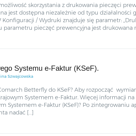
t możliwość skorzystania z drukowania pieczęci pr
a jest dostępna niezależnie od typu działalności 
onfiguracji / Wydruki znajduje się parametr: „Dr
iu parametru pieczęć prewencyjna jest drukowana
wego Systemu e-Faktur (KSeF).
lina Szwajcowska
Comarch Betterfly do KSeF? Aby rozpocząć wymian
rajowym Systemem e-Faktur. Więcej informacji na 
ym Systemem e-Faktur (KSeF)? Po zintegrowaniu apl
ta nadać […]