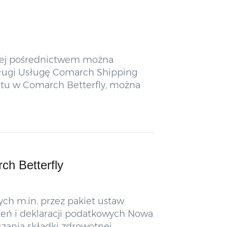
 jej pośrednictwem można
 usługi Usługę Comarch Shipping
etu w Comarch Betterfly, można
ch Betterfly
ch m.in. przez pakiet ustaw
dzeń i deklaracji podatkowych Nowa
zania składki zdrowotnej