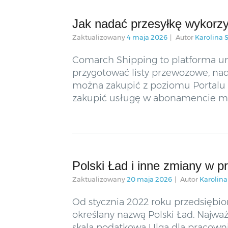
Jak nadać przesyłkę wykorz
Zaktualizowany
4 maja 2026
Autor
Karolina 
Comarch Shipping to platforma um
przygotować listy przewozowe, nada
można zakupić z poziomu Portalu 
zakupić usługę w abonamencie mi
Polski Ład i inne zmiany w p
Zaktualizowany
20 maja 2026
Autor
Karolin
Od stycznia 2022 roku przedsiębi
określany nazwą Polski Ład. Najwa
skala podatkowa Ulga dla pracown