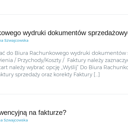
nkowego wydruki dokumentów sprzedażow
na Szwajcowska
wysłać do Biura Rachunkowego wydruki dokumentó
awienia / Przychody/Koszty / Faktury należy zazna
art należy wybrać opcję „Wyślij” Do Biura Rachu
ury sprzedaży oraz korekty Faktury […]
wencyjną na fakturze?
na Szwajcowska