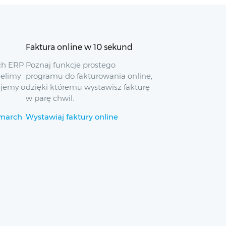
Faktura online w 10 sekund
ch ERP
Poznaj funkcje prostego
ielimy
programu do fakturowania online,
ujemy o
dzięki któremu wystawisz fakturę
w parę chwil.
omarch
Wystawiaj faktury online