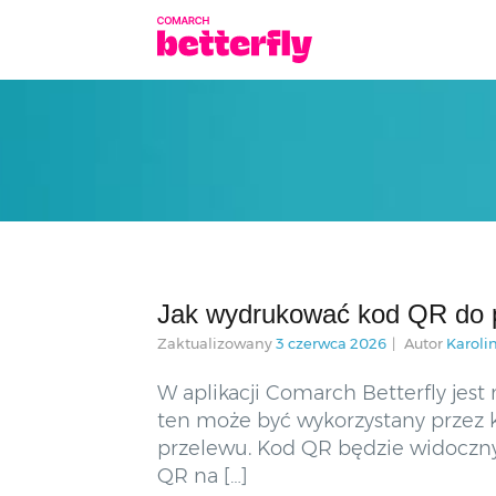
Jak wydrukować kod QR do p
Zaktualizowany
3 czerwca 2026
Autor
Karoli
W aplikacji Comarch Betterfly jes
ten może być wykorzystany przez 
przelewu. Kod QR będzie widoczn
QR na […]