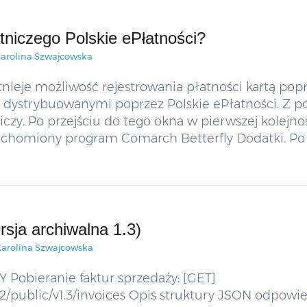
atniczego Polskie ePłatności?
arolina Szwajcowska
nieje możliwość rejestrowania płatności kartą pop
i dystrybuowanymi poprzez Polskie ePłatności. Z p
czy. Po przejściu do tego okna w pierwszej kolejnoś
ruchomiony program Comarch Betterfly Dodatki. Po 
sja archiwalna 1.3)
Karolina Szwajcowska
bieranie faktur sprzedaży: [GET]
pi2/public/v1.3/invoices Opis struktury JSON odpow