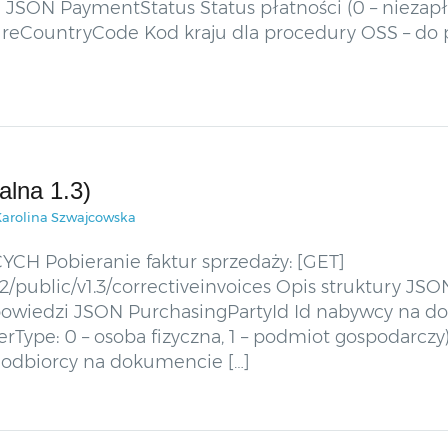
ON PaymentStatus Status płatności (0 – niezapłac
reCountryCode Kod kraju dla procedury OSS – do 
alna 1.3)
Karolina Szwajcowska
 Pobieranie faktur sprzedaży: [GET]
i2/public/v1.3/correctiveinvoices Opis struktury J
wiedzi JSON PurchasingPartyId Id nabywcy na d
pe: 0 – osoba fizyczna, 1 – podmiot gospodarczy)
odbiorcy na dokumencie […]