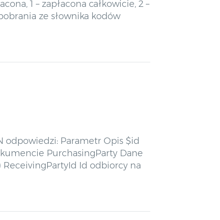
ona, 1 – zapłacona całkowicie, 2 –
pobrania ze słownika kodów
SON odpowiedzi: Parametr Opis $id
okumencie PurchasingParty Dane
 ReceivingPartyId Id odbiorcy na